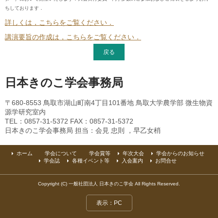
学会賞等
ちしております．
学会賞
詳しくは，こちらをご覧ください．
技術賞
講演要旨の作成は，こちらをご覧ください．
戻る
奨励賞
技術奨励賞
日本きのこ学会事務局
普及振興賞
〒680-8553 鳥取市湖山町南4丁目101番地 鳥取大学農学部 微生物資
源学研究室内
大会発表への表彰
TEL：0857-31-5372 FAX：0857-31-5372
日本きのこ学会事務局 担当：会見 忠則 ，早乙女梢
名誉会員
ホーム
学会について
学会賞等
年次大会
学会からのお知らせ
年次大会
学会誌
各種イベント等
入会案内
お問合せ
学会からのお知らせ
Copyright (C) 一般社団法人 日本きのこ学会 All Rights Reserved.
表示：PC
日本きのこ学会誌