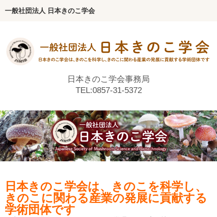
一般社団法人 日本きのこ学会
ホーム
学会について
会長挨拶
日本きのこ学会事務局
TEL:0857-31-5372
沿革
歴代会長・副会長
役員
代議員
編集委員
日本きのこ学会は、きのこを科学し、
定款・各種規程
きのこに関わる産業の発展に貢献する
学術団体です