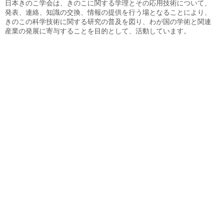
学会賞等
日本きのこ学会は、きのこに関する学理とその応用技術について、
発表、連絡、知識の交換、情報の提供を行う場となることにより、
学会賞
きのこの科学技術に関する研究の普及を図り、わが国の学術と関連
産業の発展に寄与することを目的として、活動しています。
技術賞
奨励賞
技術奨励賞
普及振興賞
大会発表への表彰
名誉会員
年次大会
学会からのお知らせ
日本きのこ学会誌