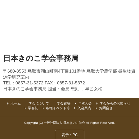
日本きのこ学会事務局
〒680-8553 鳥取市湖山町南4丁目101番地 鳥取大学農学部 微生物資
源学研究室内
TEL：0857-31-5372 FAX：0857-31-5372
日本きのこ学会事務局 担当：会見 忠則 ，早乙女梢
ホーム
学会について
学会賞等
年次大会
学会からのお知らせ
学会誌
各種イベント等
入会案内
お問合せ
Copyright (C) 一般社団法人 日本きのこ学会 All Rights Reserved.
表示：PC