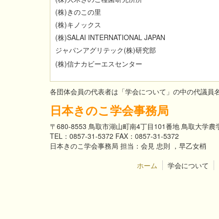
(
株
)
きのこの里
(
株
)
キノックス
(
株
)S
A
L
A
I INTERNATIONAL JAPAN
ジャパンアグリテック
(
株
)
研究部
(
株
)
信ナカビーエスセンター
各団体会員の代表者は「学会について」の中の代議員
日本きのこ学会事務局
〒680-8553 鳥取市湖山町南4丁目101番地 鳥取大
TEL：0857-31-5372 FAX：0857-31-5372
日本きのこ学会事務局 担当：会見 忠則 ，早乙女梢
ホーム
学会について