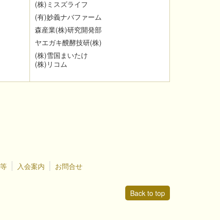
(
株
)
ミスズライフ
(
有
)
妙義ナバファーム
森産業
(
株
)
研究開発部
ヤエガキ醗酵技研
(
株
)
(
株
)
雪国まいたけ
(
株
)
リコム
等
入会案内
お問合せ
Back to top