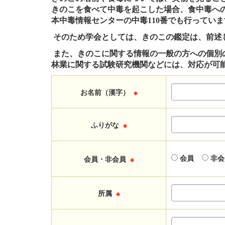
きのこを食べて中毒を起こした場合、食中毒へ
本中毒情報センターの中毒
110
番でも行っていま
そのため学会としては、きのこの鑑定は、前述
また、きのこに関する情報の一般の方への個別
林業に関する試験研究機関などには、対応が可
お名前（漢字）
※
ふりがな
※
会員
非会
会員・非会員
※
所属
※