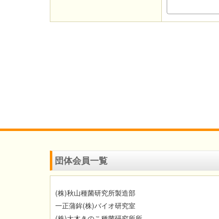
団体会員一覧
(
株
)
秋山種菌研究所製造部
一正蒲鉾
(
株
)
バイオ研究室
(
株
)
大木きのこ種菌研究所所