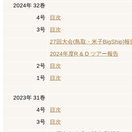
2024
年
32
巻
目次・会告・学会関連記事
4
号
目次
編集委員会
3
号
目次
投稿規定
執筆要領
27
回大会
(
鳥取・米子
BigShip)
報
投稿票
2024
年度
R & D
ツアー報告
最終原稿送付票
2
号
目次
日本きのこ学会著作権規程
1
号
目次
各種イベント等
2023
年
31
巻
入会案内
4
号
目次
3
号
目次
お問合せ