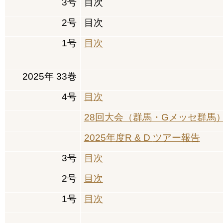
学会賞等
3
号
目次
学会賞
2
号
目次
技術賞
1
号
目次
奨励賞
2025
年
33
巻
技術奨励賞
4
号
目次
普及振興賞
28
回大会（群馬・
G
メッセ群馬
大会発表への表彰
2025
年度
R & D
ツアー報告
名誉会員
3
号
目次
年次大会
2
号
目次
学会からのお知らせ
1
号
目次
日本きのこ学会誌