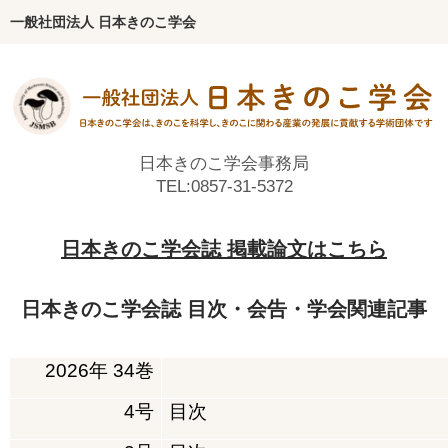
一般社団法人 日本きのこ学会
ホーム
学会について
会長挨拶
日本きのこ学会事務局
TEL:0857-31-5372
沿革
歴代会長・副会長
日本きのこ学会誌 掲載論文はこちら
役員
日本きのこ学会誌 目次・会告・学会関連記事
代議員
編集委員
2026
年
34
巻
定款・各種規程
4
号
目次