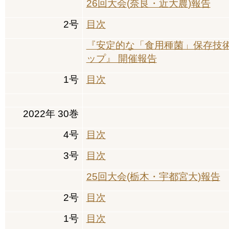
26
回大会
(
奈良・近大農
)
報告
2
号
目次
『安定的な「食用種菌」保存技
ップ』 開催報告
1
号
目次
2022
年
30
巻
4
号
目次
3
号
目次
25
回大会
(
栃木・宇都宮大
)
報告
2
号
目次
1
号
目次