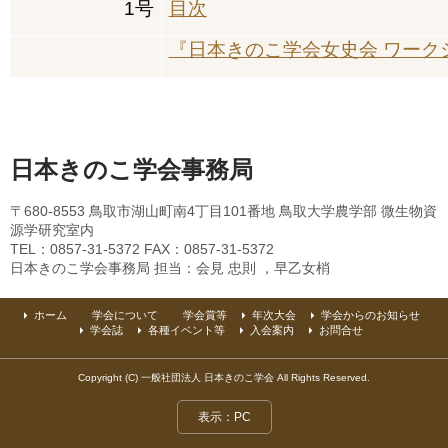
1
号
目次
『日本きのこ学会女史会 ワーク
日本きのこ学会事務局
〒680-8553 鳥取市湖山町南4丁目101番地 鳥取大学農学部 微生物資
源学研究室内
TEL：0857-31-5372 FAX：0857-31-5372
日本きのこ学会事務局 担当：会見 忠則 ，早乙女梢
ホーム
学会について
学会賞等
年次大会
学会からのお知らせ
学会誌
各種イベント等
入会案内
お問合せ
Copyright (C) 一般社団法人 日本きのこ学会 All Rights Reserved.
表示：PC