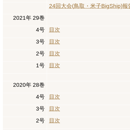
24
回大会
(
鳥取・米子
BigShip)
報
2021
年
29
巻
4
号
目次
3
号
目次
2
号
目次
1
号
目次
2020
年
28
巻
4
号
目次
3
号
目次
2
号
目次