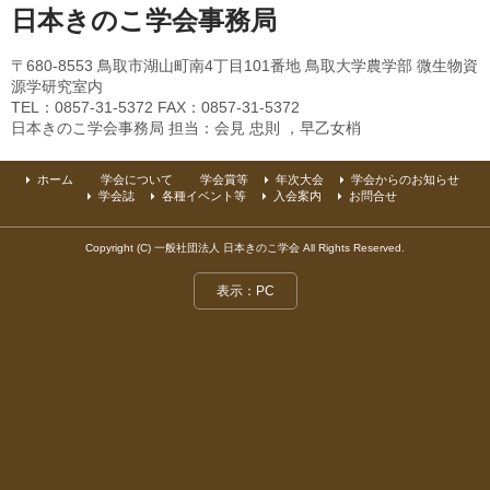
日本きのこ学会事務局
〒680-8553 鳥取市湖山町南4丁目101番地 鳥取大学農学部 微生物資
源学研究室内
TEL：0857-31-5372 FAX：0857-31-5372
日本きのこ学会事務局 担当：会見 忠則 ，早乙女梢
ホーム
学会について
学会賞等
年次大会
学会からのお知らせ
学会誌
各種イベント等
入会案内
お問合せ
Copyright (C) 一般社団法人 日本きのこ学会 All Rights Reserved.
表示：PC