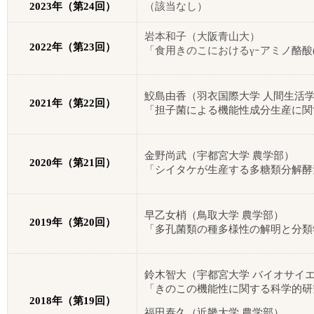
学会賞等
2023
年（第
24
回）
（該当なし）
学会賞
岩本和子（大阪青山大）
2022
年（第
23
回）
「食用きのこにおけるγｰアミノ酪酸
技術賞
奨励賞
鮫島由香（羽衣国際大学 人間生活
2021
年（第
22
回）
技術奨励賞
「担子菌による機能性成分生産に関
普及振興賞
金野尚武（宇都宮大学 農学部）
2020
年（第
21
回）
大会発表への表彰
「シイタケが生産する多糖類分解酵
名誉会員
早乙女梢（鳥取大学 農学部）
2019
年（第
20
回）
「多孔菌類の種多様性の解明と分類
年次大会
学会からのお知らせ
鈴木智大（宇都宮大学 バイオサイ
「きのこの機能性に関する科学的研
2018
年（第
19
回）
日本きのこ学会誌
福田泰久（近畿大学 農学部）