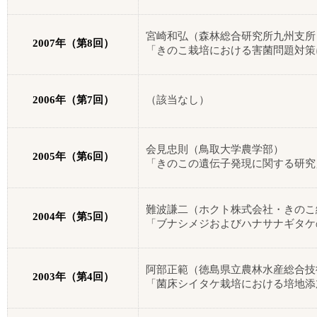
宮崎和弘（森林総合研究所九州支所
2007
年（第
8
回）
「きのこ栽培における害菌問題対策
2006
年（第
7
回）
（該当なし）
会見忠則（鳥取大学農学部）
2005
年（第
6
回）
「きのこの遺伝子発現に関する研究
難波謙二（ホクト株式会社・きのこ
2004
年（第
5
回）
「ブナシメジおよびハナサナギタケ
阿部正範（徳島県立農林水産総合技
2003
年（第
4
回）
「菌床シイタケ栽培における培地添