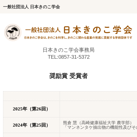
一般社団法人 日本きのこ学会
ホーム
学会について
会長挨拶
日本きのこ学会事務局
TEL:0857-31-5372
沿革
歴代会長・副会長
奨励賞 受賞者
役員
代議員
編集委員
2025
年（第
26
回）
定款・各種規程
熊倉 慧（高崎健康福祉大学
農学部）
2024
年（第
25
回）
「マンネンタケ抽出物の機能性及びそ