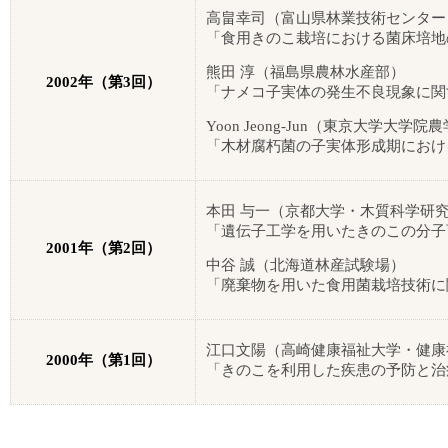
高畠幸司（富山県林業技術センター
「食用きのこ栽培における菌床培地
熊田 淳（福島県農林水産部）
2002
年（第
3
回）
「ナメコ子実体の発生不良現象に関
Yoon Jeong-Jun
（東京大学大学院農
「木材腐朽菌の子実体形成期におけ
本田 与一（京都大学・木質科学研
「遺伝子工学を用いたきのこの分子
2001
年（第
2
回）
中谷 誠（北海道林産試験場）
「廃棄物を用いた食用菌栽培技術に
江口文陽（高崎健康福祉大学・健康
2000
年（第
1
回）
「きのこを利用した疾患の予防と治