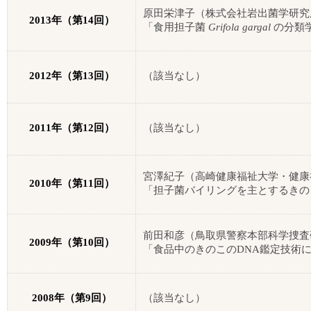
原田栄津子（株式会社岩出菌学研究
2013
年（第
14
回）
「食用担子菌
Grifola gargal
の分類
2012
年（第
13
回）
（該当なし）
2011
年（第
12
回）
（該当なし）
宮澤紀子（高崎健康福祉大学・健康
2010
年（第
11
回）
「担子菌バイリングを主とするきの
前田和彦（鳥取県警察本部科学捜査
2009
年（第
10
回）
「食品中のきのこの
DNA
鑑定技術
2008
年（第
9
回）
（該当なし）