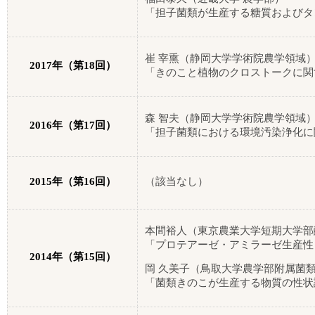
「担子菌類が生産する糖質およびタ
目次・会告・学会関連記事
編集委員会
崔 宰熏（静岡大学学術院農学領域
2017
年（第
18
回）
投稿規定
「きのこと植物のクロストークに関
執筆要領
森 智夫（静岡大学学術院農学領域
2016
年（第
17
回）
投稿票
「担子菌類における環境汚染浄化に
最終原稿送付票
2015
年（第
16
回）
（該当なし）
日本きのこ学会著作権規程
各種イベント等
本間裕人（東京農業大学短期大学部
「プロテアーゼ・アミラーゼ生産性
入会案内
2014
年（第
15
回）
岡 久美子（鳥取大学農学部附属菌
「菌類きのこが生産する物質の性状
お問合せ